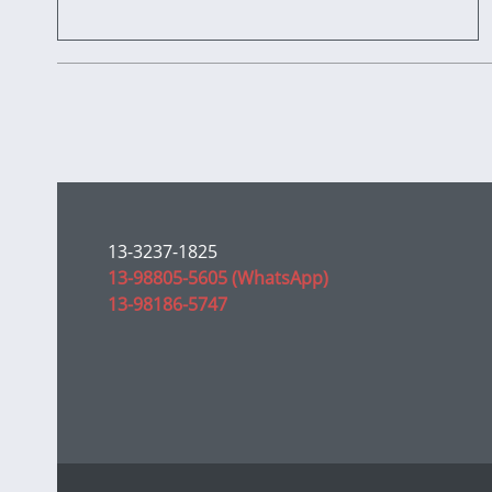
13-3237-1825
13-98805-5605 (WhatsApp)
13-98186-5747