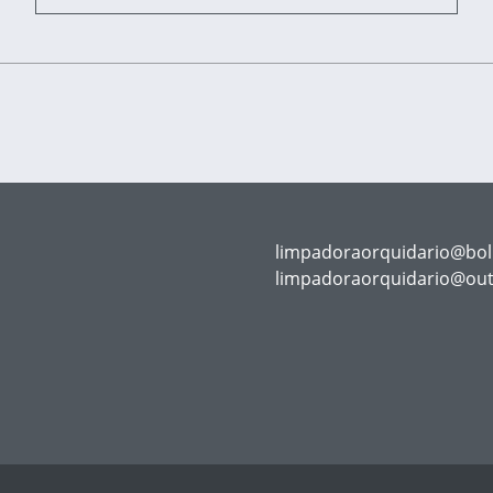
limpadoraorquidario@bol
limpadoraorquidario@ou